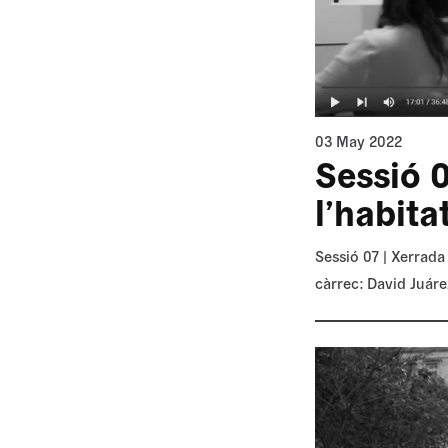
03 May 2022
Sessió 0
l’habita
Sessió 07 | Xerrada
càrrec: David Juáre