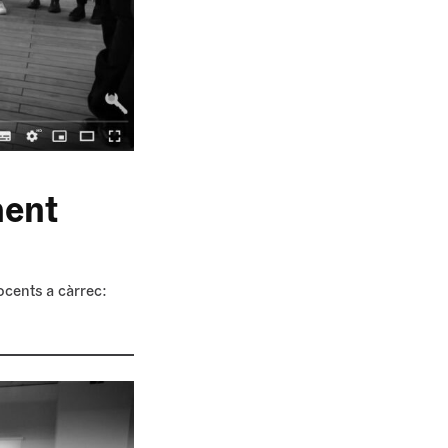
ment
ocents a càrrec: