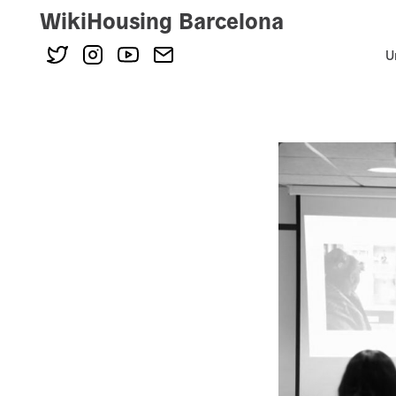
WikiHousing Barcelona
U
Skip
to
content