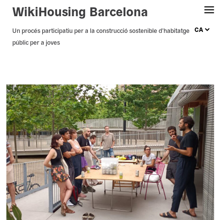
WikiHousing Barcelona
Skip
Un procés participatiu per a la construcció sostenible d’habitatge
públic per a joves
to
content