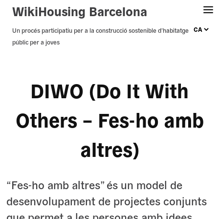
WikiHousing Barcelona
Skip
Un procés participatiu per a la construcció sostenible d’habitatge
públic per a joves
to
content
DIWO (Do It With
Others – Fes-ho amb
altres)
“Fes-ho amb altres” és un model de
desenvolupament de projectes conjunts
que permet a les persones amb idees