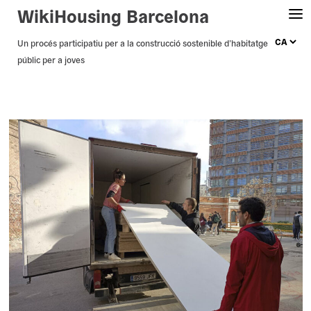
WikiHousing Barcelona
Skip
Un procés participatiu per a la construcció sostenible d’habitatge
públic per a joves
to
content