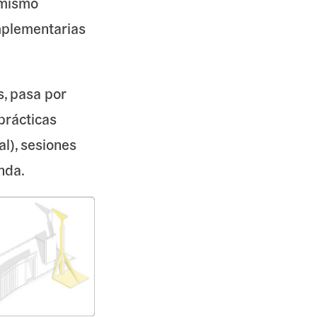
 mismo
omplementarias
s, pasa por
prácticas
al), sesiones
enda.