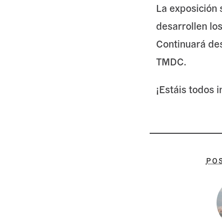
La exposición 
desarrollen lo
Continuará des
TMDC.
¡Estáis todos i
PO