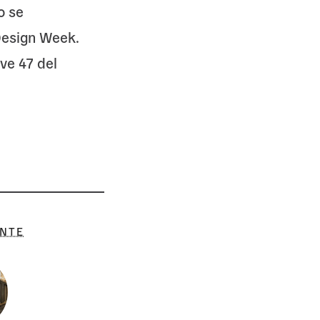
o se
Design Week.
ve 47 del
ENTE