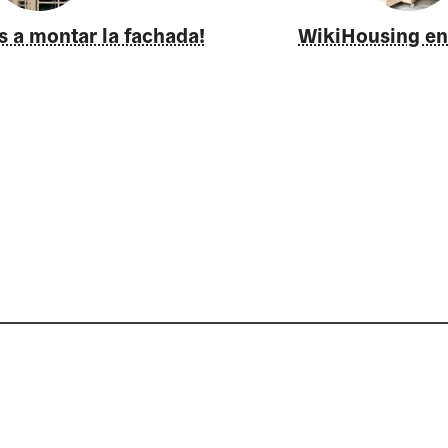
a montar la fachada!
WikiHousing en