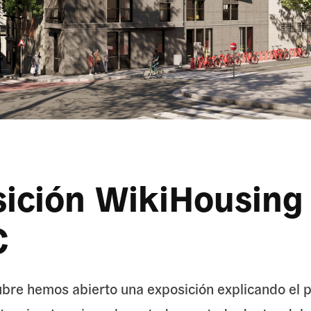
ición WikiHousing 
C
ubre hemos abierto una exposición explicando el 