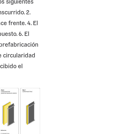
os siguientes
scurrido. 2.
e frente. 4. El
uesto. 6. El
 prefabricación
e circularidad
cibido el