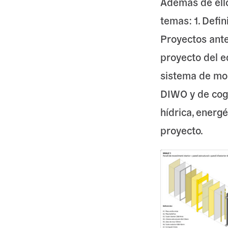
Además de ello
temas: 1. Defin
Proyectos antec
proyecto del ed
sistema de mon
DIWO y de coge
hídrica, energé
proyecto.