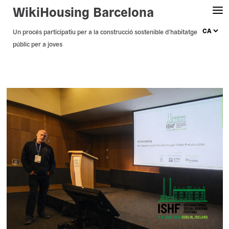
WikiHousing Barcelona
Skip
Un procés participatiu per a la construcció sostenible d’habitatge
públic per a joves
to
content