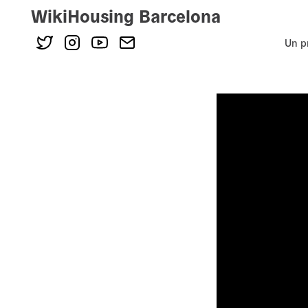
WikiHousing Barcelona
Un p
Skip
to
content