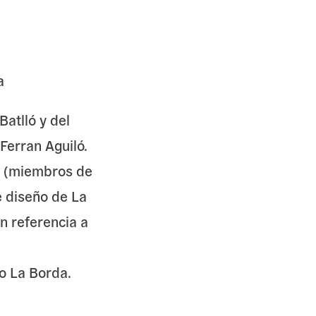
a
atlló y del
Ferran Aguiló.
a (miembros de
e diseño de La
n referencia a
so La Borda.