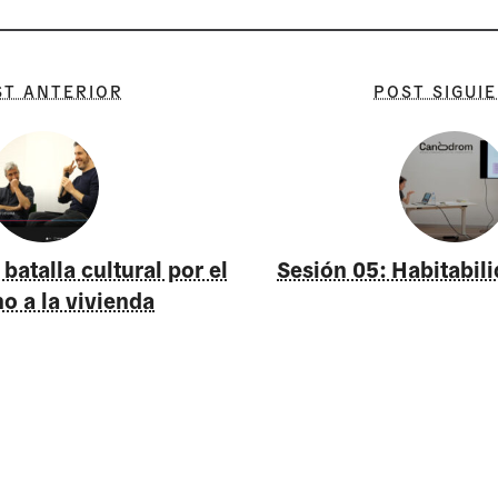
ST ANTERIOR
POST SIGUI
batalla cultural por el
Sesión 05: Habitabili
o a la vivienda