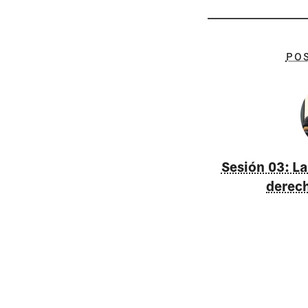
PO
Sesión 03: La 
derech