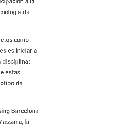
cipación a la
cnología de
bjetos como
es es iniciar a
 disciplina:
de estas
totipo de
sing Barcelona
Massana, la