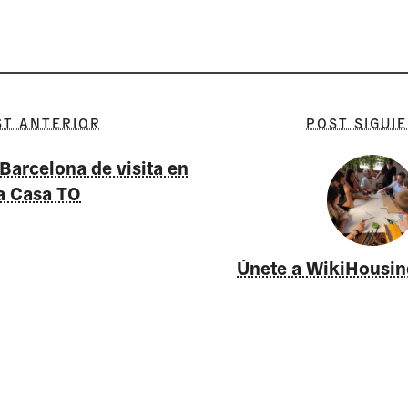
ST ANTERIOR
POST SIGUI
arcelona de visita en
a Casa TO
Únete a WikiHousin