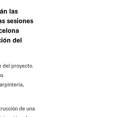
án las
as sesiones
celona
ción del
e del proyecto.
us
arpintería,
strucción de una