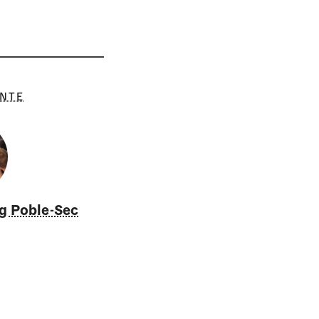
ENTE
g Poble-Sec