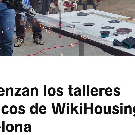
nzan los talleres
icos de WikiHousin
lona