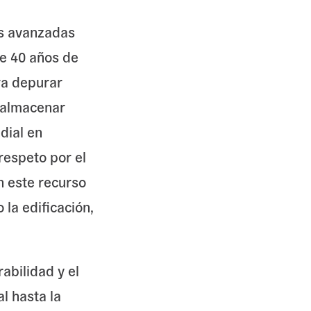
s avanzadas
de 40 años de
ra depurar
y almacenar
ndial en
respeto por el
n este recurso
 la edificación,
abilidad y el
l hasta la