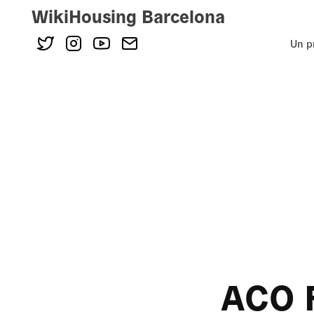
WikiHousing Barcelona
Un p
Skip
to
content
ACO 