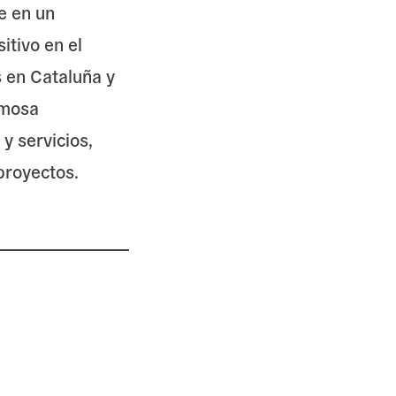
e en un
tivo en el
s en Cataluña y
emosa
y servicios,
royectos.